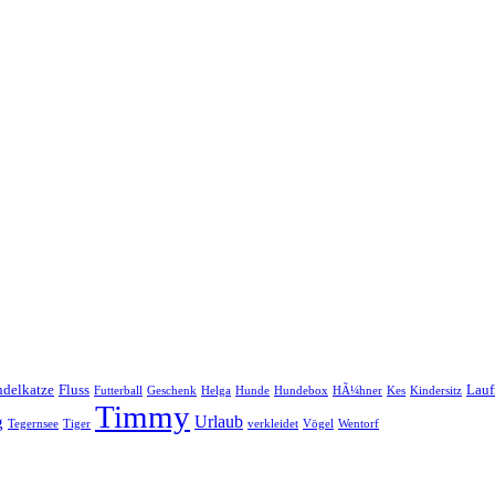
ndelkatze
Fluss
Lauf
Futterball
Geschenk
Helga
Hunde
Hundebox
HÃ¼hner
Kes
Kindersitz
Timmy
Urlaub
g
Tegernsee
Tiger
verkleidet
Vögel
Wentorf