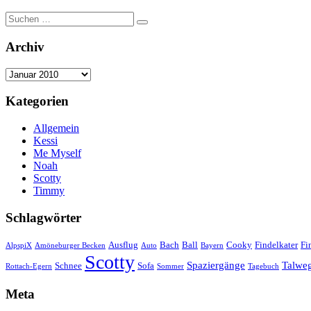
Suchen
Suchen
nach:
Archiv
Archiv
Kategorien
Allgemein
Kessi
Me Myself
Noah
Scotty
Timmy
Schlagwörter
Ausflug
Bach
Ball
Cooky
Findelkater
Fi
AlpspiX
Amöneburger Becken
Auto
Bayern
Scotty
Spaziergänge
Talwe
Schnee
Sofa
Rottach-Egern
Sommer
Tagebuch
Meta