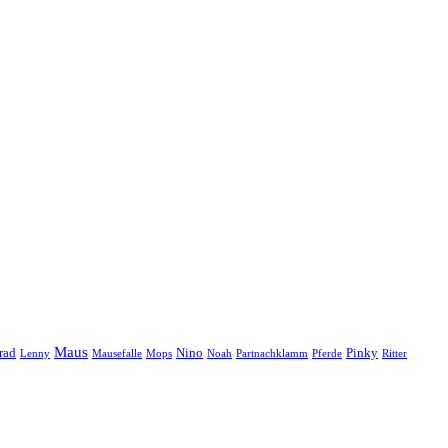
Maus
rad
Nino
Pinky
Lenny
Mausefalle
Mops
Noah
Partnachklamm
Pferde
Ritter