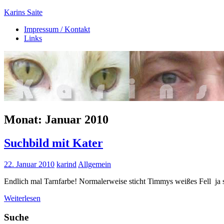
Zum
Karins Saite
Inhalt
Impressum / Kontakt
springen
Tierisches
Links
aus
Ebsdorf
Monat:
Januar 2010
Suchbild mit Kater
22. Januar 2010
karind
Allgemein
Endlich mal Tarnfarbe! Normalerweise sticht Timmys weißes Fell ja s
Weiterlesen
Suche