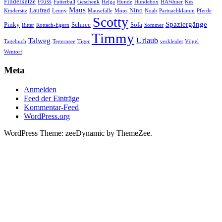
Findelkatze
Fluss
Futterball
Geschenk
Helga
Hunde
Hundebox
HÃ¼hner
Kes
Maus
Laufrad
Nino
Kindersitz
Lenny
Mausefalle
Mops
Noah
Partnachklamm
Pferde
Scotty
Spaziergänge
Pinky
Schnee
Sofa
Ritter
Rottach-Egern
Sommer
Timmy
Urlaub
Talweg
Tagebuch
Tegernsee
Tiger
verkleidet
Vögel
Wentorf
Meta
Anmelden
Feed der Einträge
Kommentar-Feed
WordPress.org
WordPress Theme: zeeDynamic by ThemeZee.