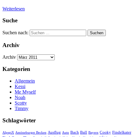
Weiterlesen
Suche
Suchen nach:
Suchen
Archiv
Archiv
Kategorien
Allgemein
Kessi
Me Myself
Noah
Scotty
Timmy
Schlagwörter
Ausflug
Bach
Ball
Cooky
Findelkater
AlpspiX
Amöneburger Becken
Auto
Bayern