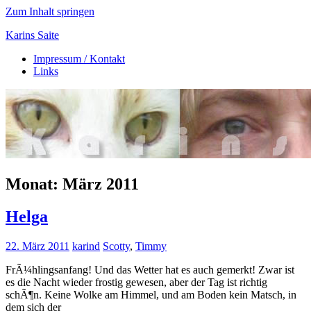
Zum Inhalt springen
Karins Saite
Impressum / Kontakt
Tierisches
Links
aus
Ebsdorf
Monat:
März 2011
Helga
22. März 2011
karind
Scotty
,
Timmy
FrÃ¼hlingsanfang! Und das Wetter hat es auch gemerkt! Zwar ist
es die Nacht wieder frostig gewesen, aber der Tag ist richtig
schÃ¶n. Keine Wolke am Himmel, und am Boden kein Matsch, in
dem sich der