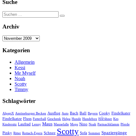
Suche
Suchen
Suchen
nach:
Archiv
Archiv
Kategorien
Allgemein
Kessi
Me Myself
Noah
Scotty
Timmy
Schlagwörter
Ausflug
Bach
Ball
Cooky
Findelkater
AlpspiX
Amöneburger Becken
Auto
Bayern
Findelkatze
Fluss
Futterball
Geschenk
Helga
Hunde
Hundebox
HÃ¼hner
Kes
Maus
Laufrad
Nino
Kindersitz
Lenny
Mausefalle
Mops
Noah
Partnachklamm
Pferde
Scotty
Spaziergänge
Pinky
Schnee
Sofa
Ritter
Rottach-Egern
Sommer