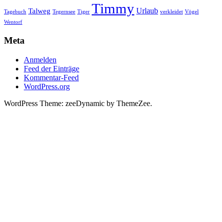
Timmy
Urlaub
Talweg
Tagebuch
Tegernsee
Tiger
verkleidet
Vögel
Wentorf
Meta
Anmelden
Feed der Einträge
Kommentar-Feed
WordPress.org
WordPress Theme: zeeDynamic by ThemeZee.