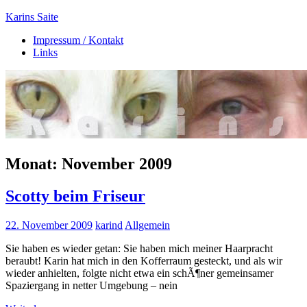
Zum
Karins Saite
Inhalt
Impressum / Kontakt
springen
Tierisches
Links
aus
Ebsdorf
Monat:
November 2009
Scotty beim Friseur
22. November 2009
karind
Allgemein
Sie haben es wieder getan: Sie haben mich meiner Haarpracht
beraubt! Karin hat mich in den Kofferraum gesteckt, und als wir
wieder anhielten, folgte nicht etwa ein schÃ¶ner gemeinsamer
Spaziergang in netter Umgebung – nein