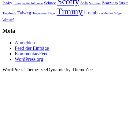
Scotty
Spaziergänge
Pinky
Schnee
Sofa
Ritter
Rottach-Egern
Sommer
Timmy
Urlaub
Talweg
Tagebuch
Tegernsee
Tiger
verkleidet
Vögel
Wentorf
Meta
Anmelden
Feed der Einträge
Kommentar-Feed
WordPress.org
WordPress Theme: zeeDynamic by ThemeZee.