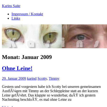
Zum
Karins Saite
Inhalt
Impressum / Kontakt
springen
Tierisches
Links
aus
Ebsdorf
Monat:
Januar 2009
Ohne Leine!
29. Januar 2009
karind
Scotty
,
Timmy
Gestern und vorgestern habe ich Scotty bei unseren gemeinsamen
AusflÃ¼gen mit Timmy an der Schleppleine statt an der kurzen
Leine gefÃ¼hrt. Das klappte so wunderbar, daÃŸ ich gestern
Nachmittag beschloÃŸ, es mal ohne Leine zu