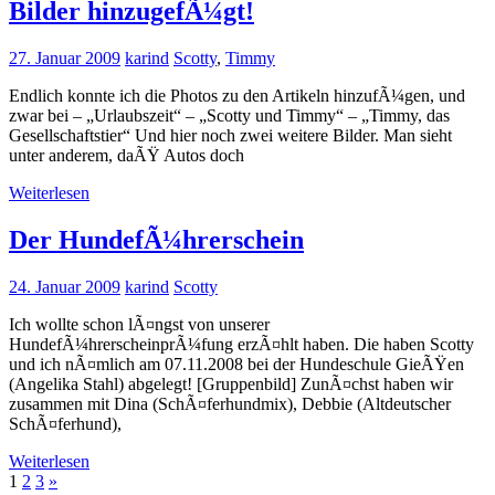
Bilder hinzugefÃ¼gt!
27. Januar 2009
karind
Scotty
,
Timmy
Endlich konnte ich die Photos zu den Artikeln hinzufÃ¼gen, und
zwar bei – „Urlaubszeit“ – „Scotty und Timmy“ – „Timmy, das
Gesellschaftstier“ Und hier noch zwei weitere Bilder. Man sieht
unter anderem, daÃŸ Autos doch
Weiterlesen
Der HundefÃ¼hrerschein
24. Januar 2009
karind
Scotty
Ich wollte schon lÃ¤ngst von unserer
HundefÃ¼hrerscheinprÃ¼fung erzÃ¤hlt haben. Die haben Scotty
und ich nÃ¤mlich am 07.11.2008 bei der Hundeschule GieÃŸen
(Angelika Stahl) abgelegt! [Gruppenbild] ZunÃ¤chst haben wir
zusammen mit Dina (SchÃ¤ferhundmix), Debbie (Altdeutscher
SchÃ¤ferhund),
Weiterlesen
Seitennummerierung
Nächste
1
2
3
»